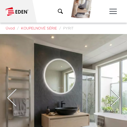
Přeskočit na hlavní obsah
Jsi tady:
Úvod
KOUPELNOVÉ SÉRIE
PYRIT