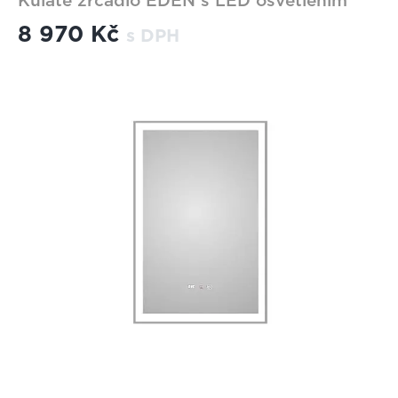
Kulaté zrcadlo EDEN s LED osvětlením
8 970 Kč
s DPH