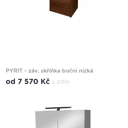
PYRIT - záv. skříňka boční nízká
od
7 570 Kč
s DPH