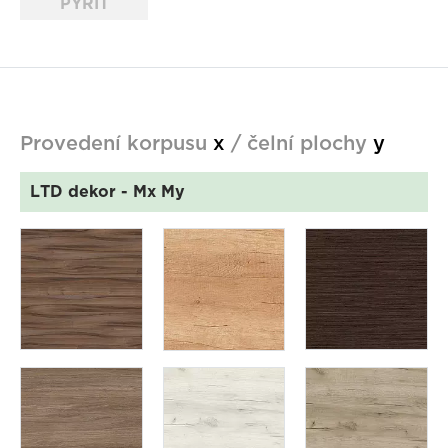
PYRIT
Provedení korpusu
x
/ čelní plochy
y
LTD dekor
- Mx My