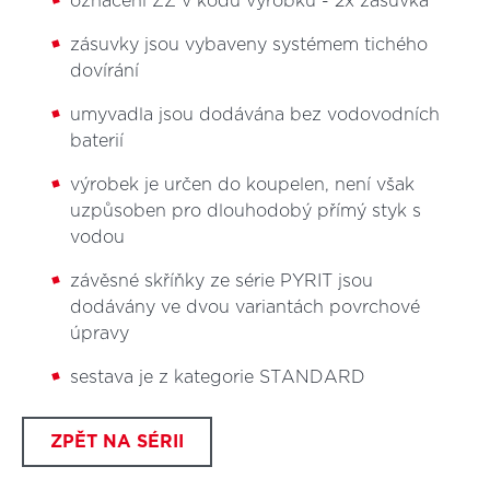
označení ZZ v kódu výrobku - 2x zásuvka
zásuvky jsou vybaveny systémem tichého
dovírání
umyvadla jsou dodávána bez vodovodních
baterií
výrobek je určen do koupelen, není však
uzpůsoben pro dlouhodobý přímý styk s
vodou
závěsné skříňky ze série PYRIT jsou
dodávány ve dvou variantách povrchové
úpravy
sestava je z kategorie STANDARD
ZPĚT NA SÉRII