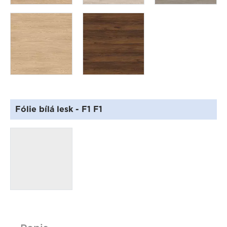
Fólie bílá lesk
- F1 F1