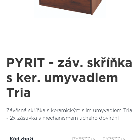
PYRIT - záv. skříňka
s ker. umyvadlem
Tria
Závěsná skříňka s keramickým slim umyvadlem Tria
- 2x zásuvka s mechanismem tichého dovírání
Kód zboží
PY65ZZxy
PY75ZZxy
PY