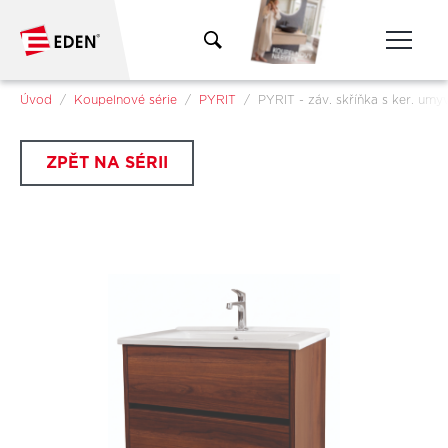
Přeskočit na hlavní obsah
Jsi tady:
Úvod
Koupelnové série
PYRIT
PYRIT - záv. skříňka s ker. umy
ZPĚT NA SÉRII