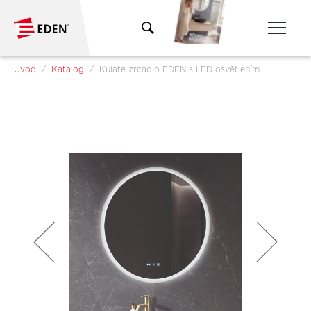
Přeskočit na hlavní obsah
Jsi tady:
Úvod
Katalog
Kulaté zrcadlo EDEN s LED osvětlením