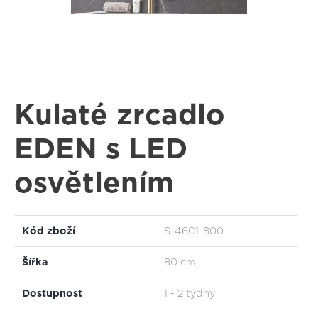
Kulaté zrcadlo
EDEN s LED
osvětlením
Kód zboží
S-4601-800
Šířka
80 cm
Dostupnost
1 - 2 týdny