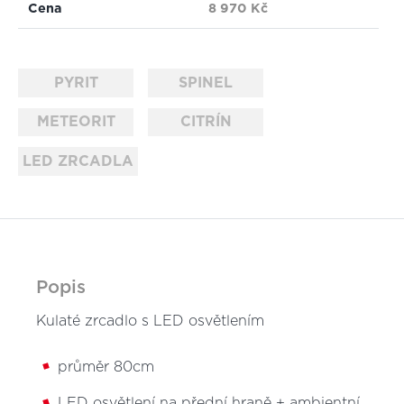
Cena
8 970 Kč
PYRIT
SPINEL
METEORIT
CITRÍN
LED ZRCADLA
Popis
Kulaté zrcadlo s LED osvětlením
průměr 80cm
LED osvětlení na přední hraně + ambientní