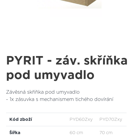
PYRIT - záv. skříňka
pod umyvadlo
Závěsná skříňka pod umyvadlo
- 1x zásuvka s mechanismem tichého dovírání
Kód zboží
PYD60Zxy
PYD70Zxy
PY
Šířka
60 cm
70 cm
80