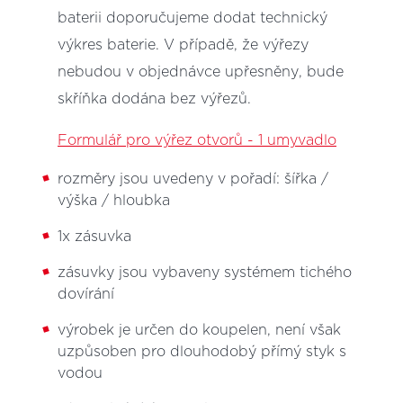
baterii doporučujeme dodat technický
výkres baterie. V případě, že výřezy
nebudou v objednávce upřesněny, bude
skříňka dodána bez výřezů.
Formulář pro výřez otvorů - 1 umyvadlo
rozměry jsou uvedeny v pořadí: šířka /
výška / hloubka
1x zásuvka
zásuvky jsou vybaveny systémem tichého
dovírání
výrobek je určen do koupelen, není však
uzpůsoben pro dlouhodobý přímý styk s
vodou