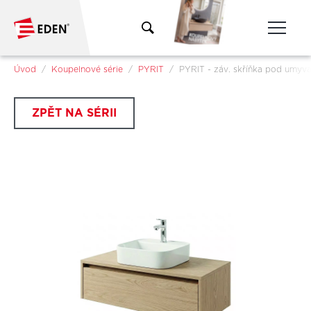
Přeskočit na hlavní obsah
Jsi tady:
Úvod
Koupelnové série
PYRIT
PYRIT - záv. skříňka pod umyv
ZPĚT NA SÉRII