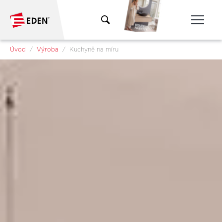
Přeskočit na hlavní obsah
Jsi tady:
Úvod
Výroba
Kuchyně na míru