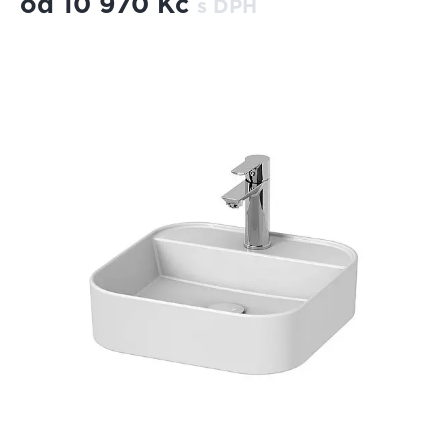
od
10 970 Kč
s DPH