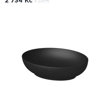
2 734 Kč
s DPH