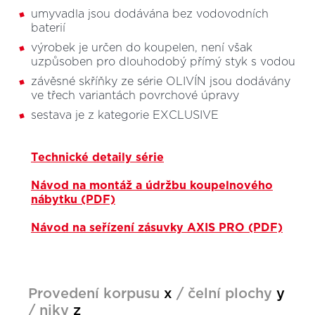
umyvadla jsou dodávána bez vodovodních
baterií
výrobek je určen do koupelen, není však
uzpůsoben pro dlouhodobý přímý styk s vodou
závěsné skříňky ze série OLIVÍN jsou dodávány
ve třech variantách povrchové úpravy
sestava je z kategorie EXCLUSIVE
Technické detaily série
Návod na montáž a údržbu koupelnového
nábytku (PDF)
Návod na seřízení zásuvky AXIS PRO (PDF)
Provedení korpusu
x
/ čelní plochy
y
/ niky
z