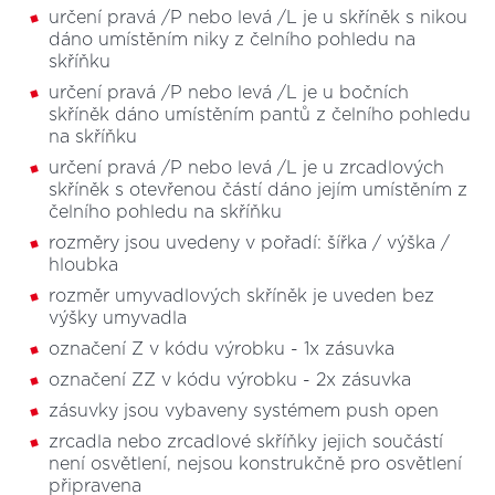
určení pravá /P nebo levá /L je u skříněk s nikou
dáno umístěním niky z čelního pohledu na
skříňku
určení pravá /P nebo levá /L je u bočních
skříněk dáno umístěním pantů z čelního pohledu
na skříňku
určení pravá /P nebo levá /L je u zrcadlových
skříněk s otevřenou částí dáno jejím umístěním z
čelního pohledu na skříňku
rozměry jsou uvedeny v pořadí: šířka / výška /
hloubka
rozměr umyvadlových skříněk je uveden bez
výšky umyvadla
označení Z v kódu výrobku - 1x zásuvka
označení ZZ v kódu výrobku - 2x zásuvka
zásuvky jsou vybaveny systémem push open
zrcadla nebo zrcadlové skříňky jejich součástí
není osvětlení, nejsou konstrukčně pro osvětlení
připravena