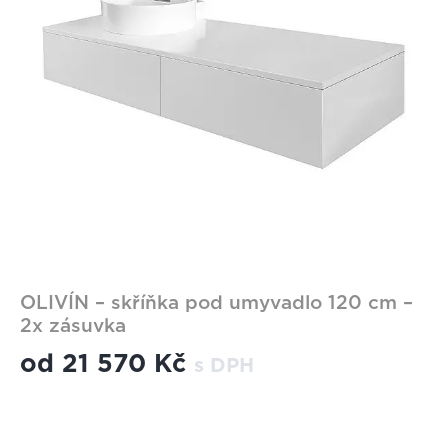
OLIVÍN – skříňka pod umyvadlo 120 cm –
2x zásuvka
od
21 570 Kč
s DPH