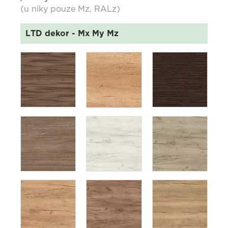
(u niky pouze Mz, RALz)
LTD dekor
- Mx My Mz