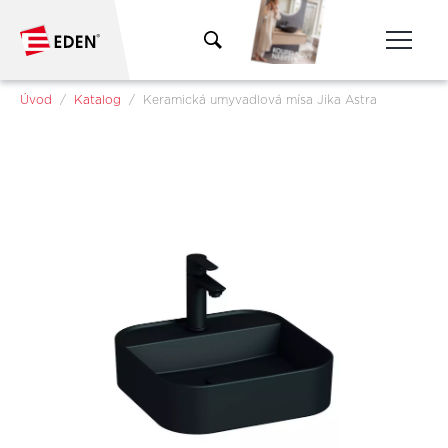
Přeskočit na hlavní obsah
Jsi tady:
Úvod
Katalog
Keramická umyvadlová mísa Jika Astra