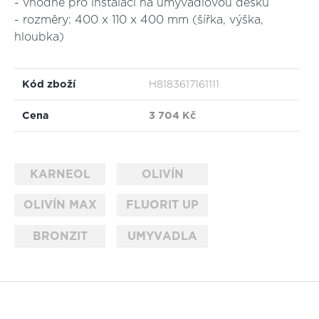
- vhodné pro instalaci na umyvadlovou desku
- rozměry: 400 x 110 x 400 mm (šířka, výška,
hloubka)
Kód zboží
H8183617161111
Cena
3 704 Kč
KARNEOL
OLIVÍN
OLIVÍN MAX
FLUORIT UP
BRONZIT
UMYVADLA