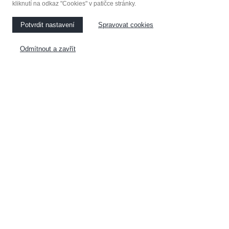
KOUPELNOVÝ NÁBYTEK
kliknutí na odkaz "Cookies" v patičce stránky.
Potvrdit nastavení
Spravovat cookies
KUCHYNĚ
NÁBYTEK NA MÍRU
Odmítnout a zavřít
VESTAVĚNÉ SKŘÍNE