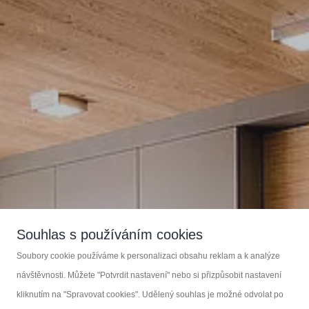
Souhlas s používáním cookies
Soubory cookie používáme k personalizaci obsahu reklam a k analýze
Zakázková výroba nábytku
návštěvnosti. Můžete "Potvrdit nastavení" nebo si přizpůsobit nastavení
kliknutím na "Spravovat cookies". Udělený souhlas je možné odvolat po