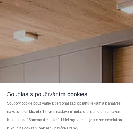
Souhlas s používáním cookies
Soubory cookie používáme k personalizaci obsahu reklam a k analýze
Zakázková výroba nábytku
návštěvnosti. Můžete "Potvrdit nastavení" nebo si přizpůsobit nastavení
kliknutím na "Spravovat cookies". Udělený souhlas je možné odvolat po
KOUPELNOVÝ NÁBYTEK
kliknutí na odkaz "Cookies" v patičce stránky.