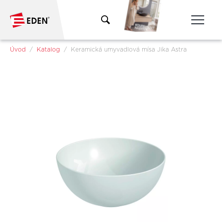
Přeskočit na hlavní obsah
Jsi tady:
Úvod
Katalog
Keramická umyvadlová mísa Jika Astra