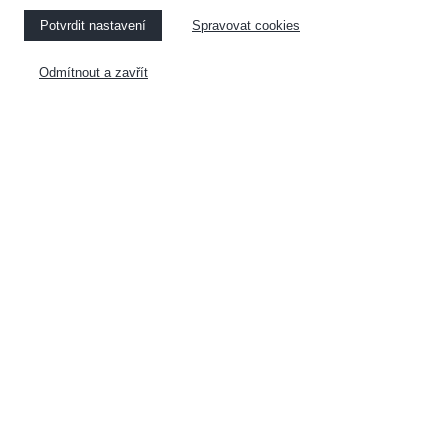
Potvrdit nastavení
Spravovat cookies
KUCHYNĚ
NÁBYTEK NA MÍRU
Odmítnout a zavřít
VESTAVĚNÉ SKŘÍNE