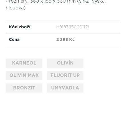
- rozměry: 360 x 155 x 360 mm (šířka, výška,
hloubka)
Kód zboží
H8183650001121
Cena
2 298 Kč
KARNEOL
OLIVÍN
OLIVÍN MAX
FLUORIT UP
BRONZIT
UMYVADLA