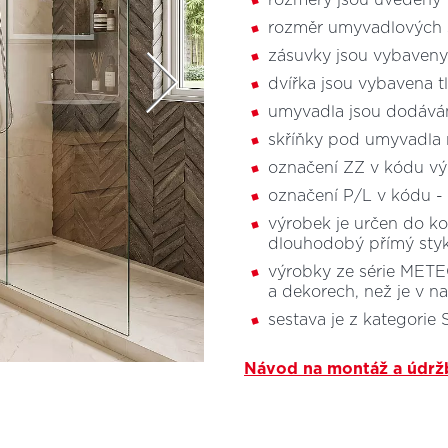
rozměry jsou uvedeny v
rozměr umyvadlových s
zásuvky jsou vybaveny
dvířka jsou vybavena t
umyvadla jsou dodáván
skříňky pod umyvadla
označení ZZ v kódu vý
označení P/L v kódu -
výrobek je určen do k
dlouhodobý přímý sty
výrobky ze série METE
a dekorech, než je v n
sestava je z kategor
Návod na montáž a údrž