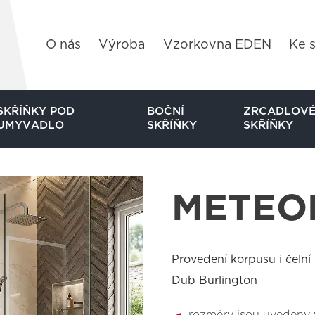
O nás
Výroba
Vzorkovna EDEN
Ke s
SKŘÍŇKY POD
BOČNÍ
ZRCADLOV
UMYVADLO
SKŘÍŇKY
SKŘÍŇKY
METEO
Provedení korpusu i čelní
Dub Burlington