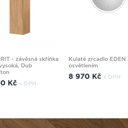
IT - závěsná skříňka
Kulaté zrcadlo EDEN
 vysoká, Dub
osvětlením
gton
8 970 Kč
s DPH
70 Kč
s DPH