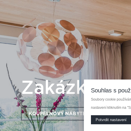
Zakázková 
Souhlas s použ
Soubory cookie používáme
nastavení kliknutím na "S
KOUPELNOVÝ NÁBYTEK
KUCHY
Potvrdit nastavení