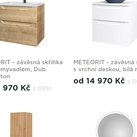
IT - závěsná skříňka
METEORIT - závěsná 
 umyvadlem, Dub
s vrchní deskou, bílá
gton
od
14 970 Kč
s 
2 970 Kč
s DPH