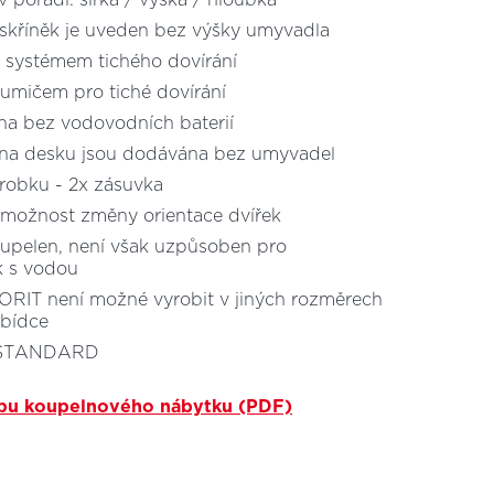
 pořadí: šířka / výška / hloubka
kříněk je uveden bez výšky umyvadla
 systémem tichého dovírání
lumičem pro tiché dovírání
a bez vodovodních baterií
 na desku jsou dodávána bez umyvadel
robku - 2x zásuvka
 možnost změny orientace dvířek
oupelen, není však uzpůsoben pro
k s vodou
ORIT není možné vyrobit v jiných rozměrech
abídce
ie STANDARD
bu koupelnového nábytku (PDF)