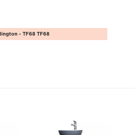
lington
- TF68 TF68