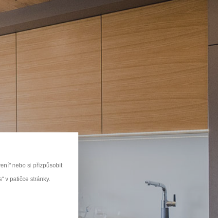
u
ní" nebo si přizpůsobit
 v patičce stránky.
KŘÍNE