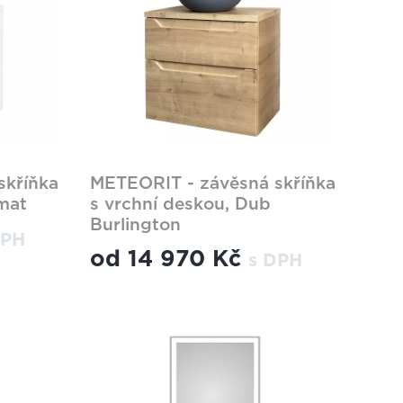
skříňka
METEORIT - závěsná skříňka
 mat
s vrchní deskou, Dub
Burlington
DPH
od
14 970 Kč
s DPH