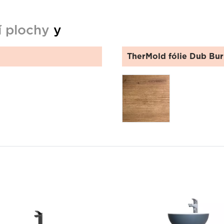
í plochy
y
TherMold fólie Dub Bur