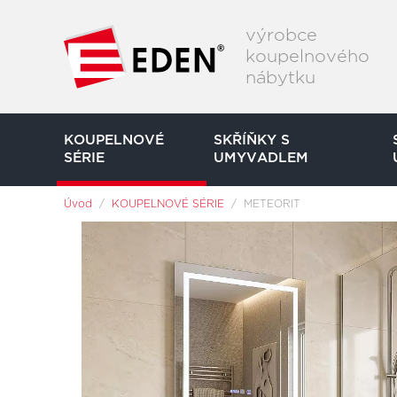
Přeskočit na hlavní obsah
výrobce
koupelnového
nábytku
KOUPELNOVÉ
SKŘÍŇKY S
SÉRIE
(current)
UMYVADLEM
Jsi tady:
Úvod
KOUPELNOVÉ SÉRIE
METEORIT