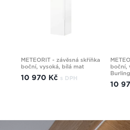
METEORIT - závěsná skříňka
METEOR
boční, vysoká, bílá mat
boční,
Burlin
10 970 Kč
s DPH
10 9