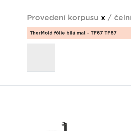
Provedení korpusu
x
/ čeln
TherMold fólie bílá mat
- TF67 TF67