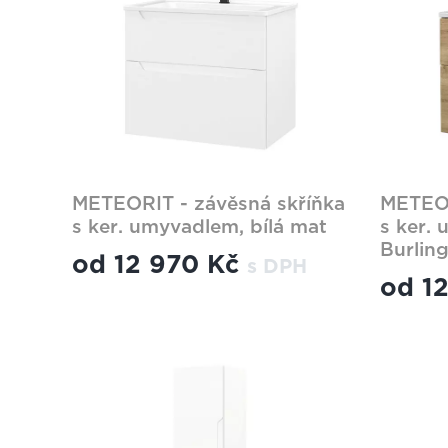
METEORIT - závěsná skříňka
METEOR
s ker. umyvadlem, bílá mat
s ker.
Burlin
od
12 970 Kč
s DPH
od
1