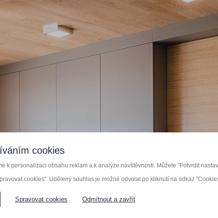
výroba nábytk
íváním cookies
 k personalizaci obsahu reklam a k analýze návštěvnosti. Můžete "Potvrdit nastave
pravovat cookies". Udělený souhlas je možné odvolat po kliknutí na odkaz "Cookies"
NĚ
NÁBYTEK NA MÍRU
VESTAVĚNÉ S
Spravovat cookies
Odmítnout a zavřít