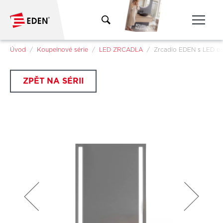
Přeskočit na hlavní obsah
Jsi tady:
Úvod
Koupelnové série
LED ZRCADLA
Zrcadlo EDEN s LED os
ZPĚT NA SÉRII