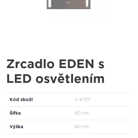
Zrcadlo EDEN s
LED osvětlením
Kód zboží
S-4727
Šířka
60 cm
Výška
80 cm