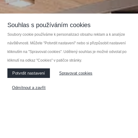
Souhlas s používáním cookies
Soubory cookie používáme k personalizaci obsahu reklam a k analýze
návštěvnosti. Můžete "Potvrdit nastavení" nebo si přizpůsobit nastavení
kliknutím na "Spravovat cookies". Udělený souhlas je možné odvolat po
kliknutí na odkaz "Cookies" v patičce stránky.
Potvrdit nastavení
Spravovat cookies
Zakázková výroba nábytku
Odmítnout a zavřít
KOUPELNOVÝ NÁBYTEK
KUCHYNĚ
NÁBYTEK NA MÍRU