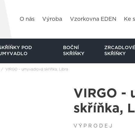
O nás
Výroba
Vzorkovna EDEN
Ke s
SKŘÍŇKY POD
BOČNÍ
ZRCADLOV
UMYVADLO
SKŘÍŇKY
SKŘÍŇKY
VIRGO - umyvadlová skříňka, Libra
VIRGO - 
skříňka, 
V Ý P R O D E J