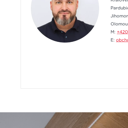
Králové
Pardubi
Jihomora
Olomouc
M:
+420
E:
obch