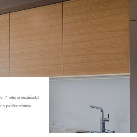
u
ní" nebo si přizpůsobit
 v patičce stránky.
KŘÍNE