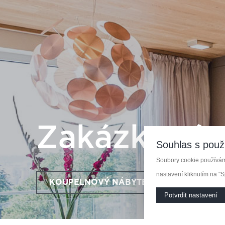
Zakázková 
Souhlas s použ
Soubory cookie používáme
nastavení kliknutím na "S
KOUPELNOVÝ NÁBYTEK
KUCHY
Potvrdit nastavení