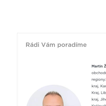
Rádi Vám poradíme
Martin 
obchodn
regiony
kraj, Ka
Kraj, Li
kraj, Ji