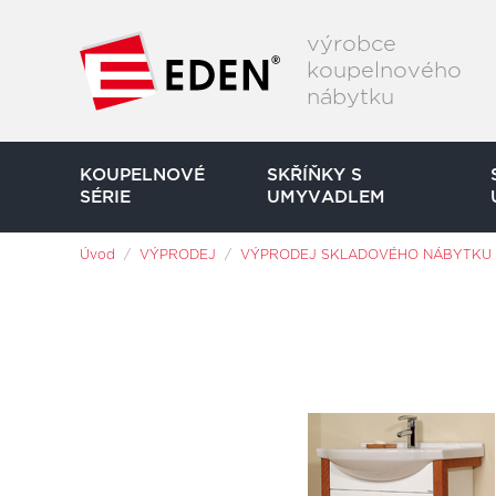
Přeskočit na hlavní obsah
výrobce
koupelnového
nábytku
KOUPELNOVÉ
SKŘÍŇKY S
SÉRIE
UMYVADLEM
Jsi tady:
Úvod
VÝPRODEJ
VÝPRODEJ SKLADOVÉHO NÁBYTKU