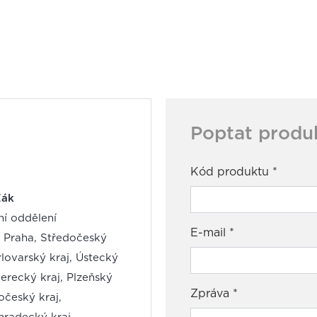
Poptat produ
Kód produktu
*
Žák
í oddělení
E-mail
*
: Praha, Středočeský
rlovarský kraj, Ústecký
berecký kraj, Plzeňský
Zpráva
*
hočeský kraj,