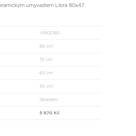
 keramickým umyvadlem Libra 80x47
VIRGO80
80 cm
75 cm
65 cm
30 cm
Skladem
5 970 Kč