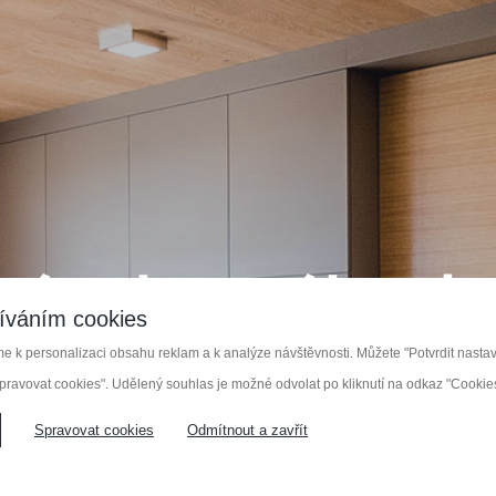
výroba nábytk
íváním cookies
 k personalizaci obsahu reklam a k analýze návštěvnosti. Můžete "Potvrdit nastave
pravovat cookies". Udělený souhlas je možné odvolat po kliknutí na odkaz "Cookies"
NĚ
NÁBYTEK NA MÍRU
VESTAVĚNÉ S
Spravovat cookies
Odmítnout a zavřít