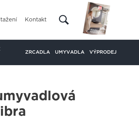
tažení
Kontakt
É
ZRCADLA
UMYVADLA
VÝPRODEJ
umyvadlová
Libra