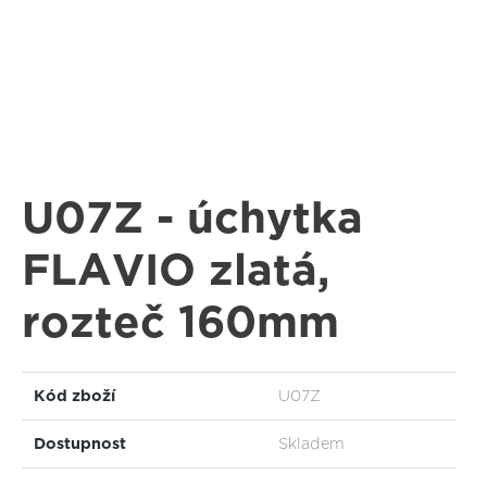
U07Z - úchytka
FLAVIO zlatá,
rozteč 160mm
Kód zboží
U07Z
Dostupnost
Skladem