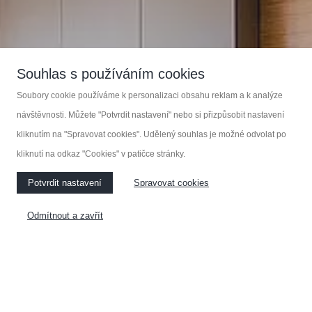
Zakázková výroba nábytku
Souhlas s používáním cookies
Soubory cookie používáme k personalizaci obsahu reklam a k analýze
KOUPELNOVÝ NÁBYTEK
návštěvnosti. Můžete "Potvrdit nastavení" nebo si přizpůsobit nastavení
kliknutím na "Spravovat cookies". Udělený souhlas je možné odvolat po
kliknutí na odkaz "Cookies" v patičce stránky.
KUCHYNĚ
NÁBYTEK NA MÍRU
Potvrdit nastavení
Spravovat cookies
VESTAVĚNÉ SKŘÍNE
Odmítnout a zavřít