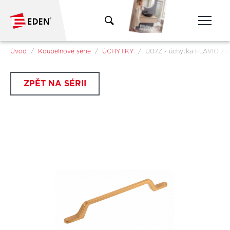
Přeskočit na hlavní obsah
Jsi tady:
Úvod
Koupelnové série
ÚCHYTKY
U07Z - úchytka FLAVIO zla
ZPĚT NA SÉRII