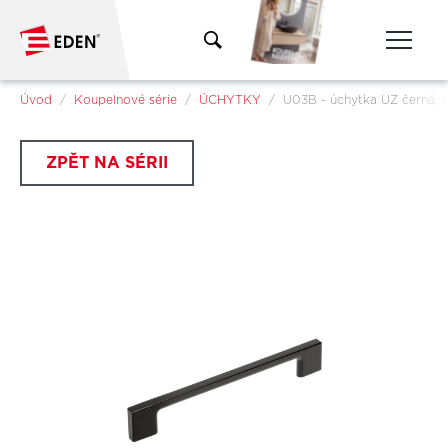
Přeskočit na hlavní obsah
Jsi tady:
Úvod
Koupelnové série
ÚCHYTKY
U03B - úchytka UZ černá,
ZPĚT NA SÉRII