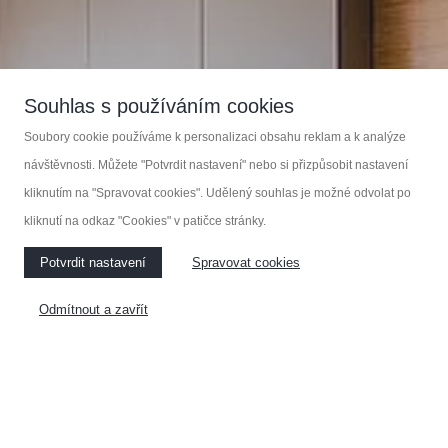
Zakázková výroba nábytku
Souhlas s používáním cookies
Soubory cookie používáme k personalizaci obsahu reklam a k analýze
KOUPELNOVÝ NÁBYTEK
návštěvnosti. Můžete "Potvrdit nastavení" nebo si přizpůsobit nastavení
kliknutím na "Spravovat cookies". Udělený souhlas je možné odvolat po
kliknutí na odkaz "Cookies" v patičce stránky.
KUCHYNĚ
NÁBYTEK NA MÍRU
Potvrdit nastavení
Spravovat cookies
VESTAVĚNÉ SKŘÍNE
Odmítnout a zavřít