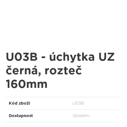
U03B - úchytka UZ
černá, rozteč
160mm
Kód zboží
U03B
Dostupnost
Skladem