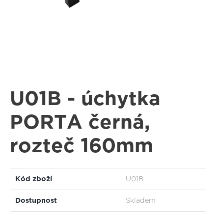
U01B - úchytka
PORTA černá,
rozteč 160mm
Kód zboží
U01B
Dostupnost
Skladem