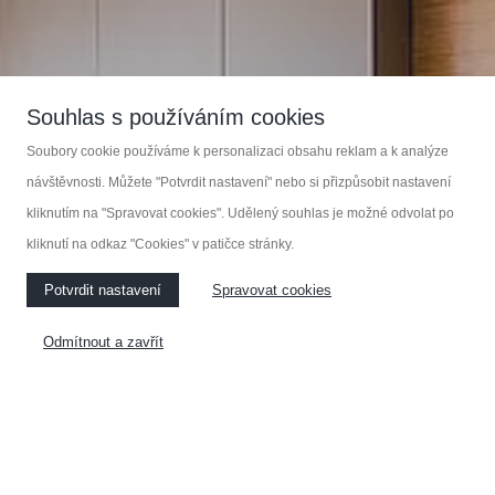
Zakázková výroba nábytku
Souhlas s používáním cookies
Soubory cookie používáme k personalizaci obsahu reklam a k analýze
KOUPELNOVÝ NÁBYTEK
návštěvnosti. Můžete "Potvrdit nastavení" nebo si přizpůsobit nastavení
kliknutím na "Spravovat cookies". Udělený souhlas je možné odvolat po
kliknutí na odkaz "Cookies" v patičce stránky.
KUCHYNĚ
NÁBYTEK NA MÍRU
Potvrdit nastavení
Spravovat cookies
VESTAVĚNÉ SKŘÍNE
Odmítnout a zavřít