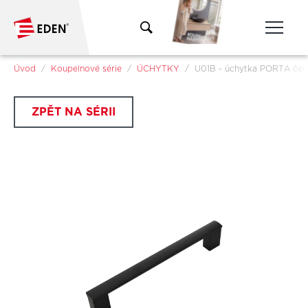
Přeskočit na hlavní obsah
Jsi tady:
Úvod
Koupelnové série
ÚCHYTKY
U01B - úchytka PORTA čer
ZPĚT NA SÉRII