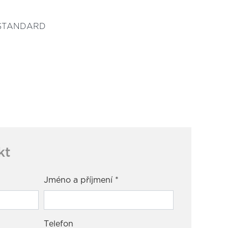
ie STANDARD
kt
Jméno a příjmení
*
Telefon