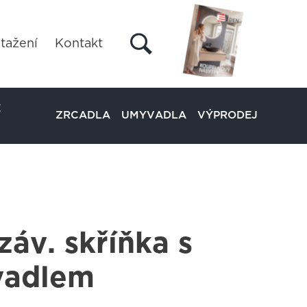
tažení
Kontakt
É
ZRCADLA
UMYVADLA
VÝPRODEJ
záv. skříňka s
vadlem