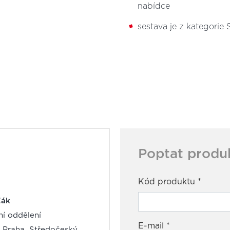
nabídce
sestava je z kategor
Poptat produ
Kód produktu
*
Žák
í oddělení
E-mail
*
: Praha, Středočeský