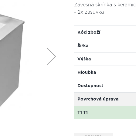
Závěsná skříňka s keram
- 2x zásuvka
Kód zboží
Šířka
Výška
Hloubka
Dostupnost
Povrchová úprava
T1 T1