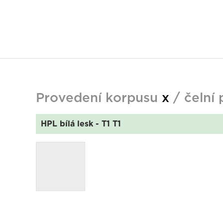
Provedení korpusu
x
/ čelní
HPL bílá lesk
- T1 T1