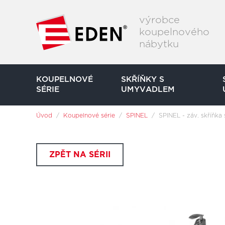
Přeskočit na hlavní obsah
výrobce
koupelnového
nábytku
KOUPELNOVÉ
SKŘÍŇKY S
SÉRIE
UMYVADLEM
Jsi tady:
Úvod
Koupelnové série
SPINEL
SPINEL - záv. skříňka
ZPĚT NA SÉRII