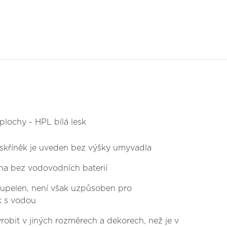
plochy - HPL bílá lesk
kříněk je uveden bez výšky umyvadla
a bez vodovodních baterií
oupelen, není však uzpůsoben pro
k s vodou
obit v jiných rozměrech a dekorech, než je v