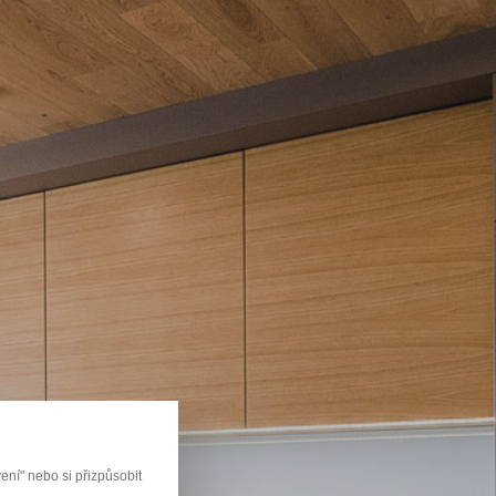
u
ní" nebo si přizpůsobit