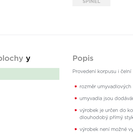
SPINEL
 plochy
y
Popis
Provedení korpusu i čelní 
rozměr umyvadlových s
umyvadla jsou dodáván
výrobek je určen do k
dlouhodobý přímý sty
výrobek není možné vyr