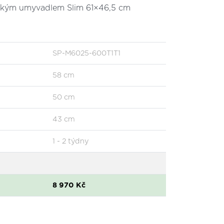
ickým umyvadlem Slim 61×46,5 cm
SP-M6025-600T1T1
58 cm
50 cm
43 cm
1 - 2 týdny
8 970 Kč