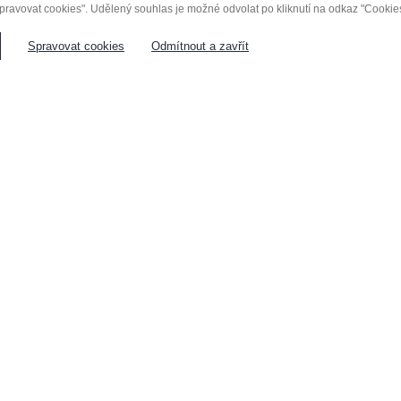
pravovat cookies". Udělený souhlas je možné odvolat po kliknutí na odkaz "Cookies"
Spravovat cookies
Odmítnout a zavřít
NĚ
NÁBYTEK NA MÍRU
VESTAVĚNÉ S