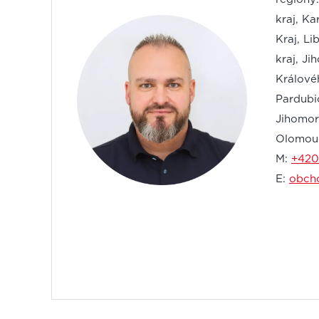
kraj, Ka
Kraj, Li
kraj, Ji
Králové
Pardubi
Jihomora
Olomouc
M:
+420
E:
obch