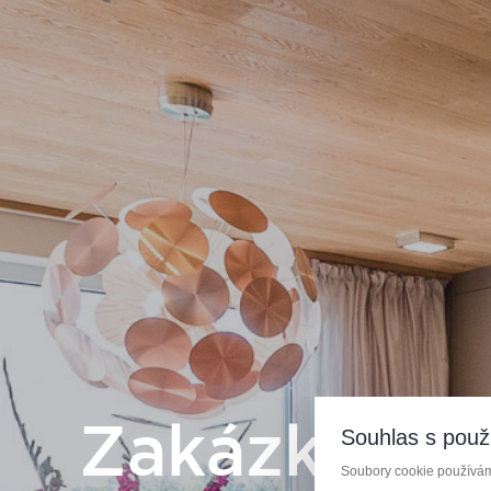
Zakázková 
Souhlas s použ
Soubory cookie používáme