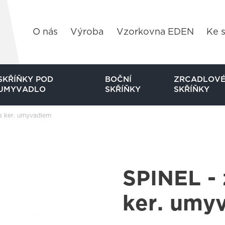
O nás
Výroba
Vzorkovna EDEN
Ke s
SKŘÍŇKY POD
BOČNÍ
ZRCADLOV
UMYVADLO
SKŘÍŇKY
SKŘÍŇKY
 s ker. umyvadlem
SPINEL - 
ker. umy