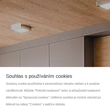
Souhlas s používáním cookies
Soubory cookie používáme k personalizaci obsahu reklam a k analýze
Zakázková výroba nábytku
návštěvnosti. Můžete "Potvrdit nastavení" nebo si přizpůsobit nastavení
kliknutím na "Spravovat cookies". Udělený souhlas je možné odvolat po
KOUPELNOVÝ NÁBYTEK
kliknutí na odkaz "Cookies" v patičce stránky.