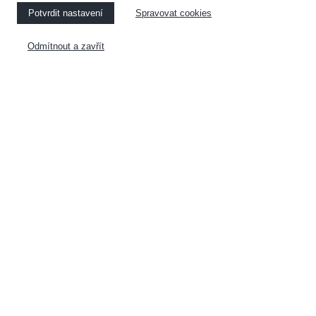
Potvrdit nastavení
Spravovat cookies
KUCHYNĚ
NÁBYTEK NA MÍRU
Odmítnout a zavřít
VESTAVĚNÉ SKŘÍNE