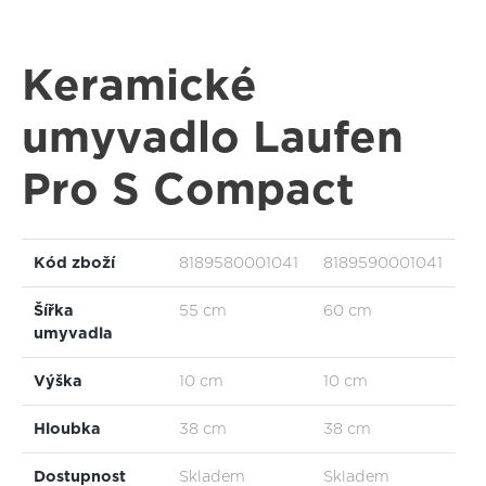
Keramické
umyvadlo Laufen
Pro S Compact
Kód zboží
8189580001041
8189590001041
Šířka
55 cm
60 cm
umyvadla
Výška
10 cm
10 cm
Hloubka
38 cm
38 cm
Dostupnost
Skladem
Skladem