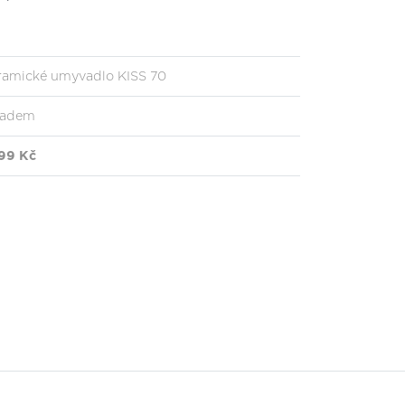
ramické umyvadlo KISS 70
ladem
599 Kč