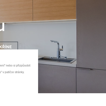
u
KŘÍNE
ní" nebo si přizpůsobit
 v patičce stránky.