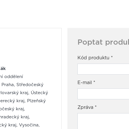
Poptat produ
Kód produktu
*
Žák
í oddělení
E-mail
*
: Praha, Středočeský
rlovarský kraj, Ústecký
berecký kraj, Plzeňský
Zpráva
*
hočeský kraj,
hradecký kraj,
cký kraj, Vysočina,