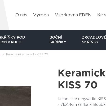
O nás
Výroba
Vzorkovna EDEN
Ke s
SKŘÍŇKY POD
BOČNÍ
ZRCADLOV
UMYVADLO
SKŘÍŇKY
SKŘÍŇKY
L
Keramické umyvadlo KISS 70
Keramick
KISS 70
Keramické umyvadlo KISS
- 71x44cm (šířka x hloubk