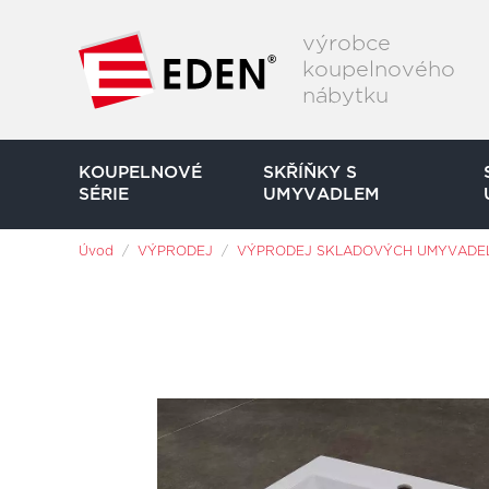
Přeskočit na hlavní obsah
výrobce
koupelnového
nábytku
KOUPELNOVÉ
SKŘÍŇKY S
SÉRIE
UMYVADLEM
Jsi tady:
Úvod
VÝPRODEJ
VÝPRODEJ SKLADOVÝCH UMYVADE