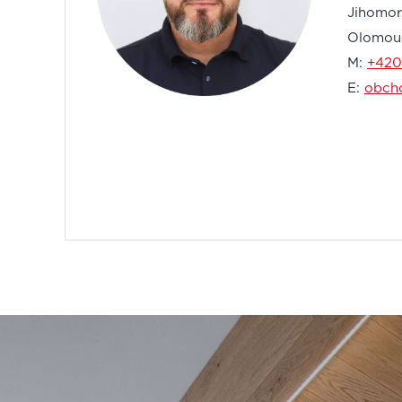
Jihomora
Olomouc
M:
+420
E:
obch