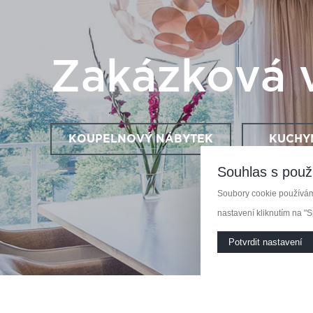
Zakázková 
KOUPELNOVÝ NÁBYTEK
KUCHY
Souhlas s použ
Soubory cookie používáme
nastavení kliknutím na "S
Potvrdit nastavení