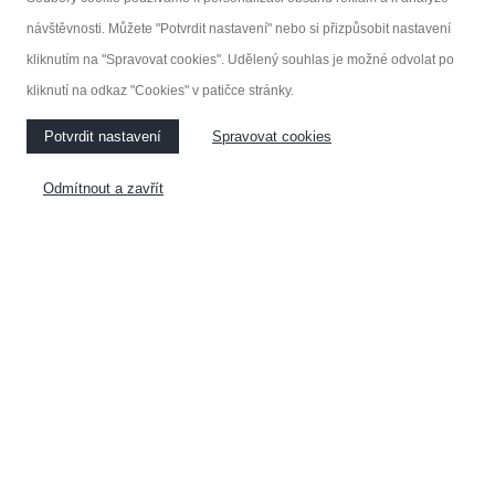
návštěvnosti. Můžete "Potvrdit nastavení" nebo si přizpůsobit nastavení
KUCHYNĚ
NÁBYTEK NA MÍRU
kliknutím na "Spravovat cookies". Udělený souhlas je možné odvolat po
kliknutí na odkaz "Cookies" v patičce stránky.
VESTAVĚNÉ SKŘÍNE
Potvrdit nastavení
Spravovat cookies
Odmítnout a zavřít