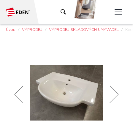
Přeskočit na hlavní obsah
Jsi tady:
Úvod
VÝPRODEJ
VÝPRODEJ SKLADOVÝCH UMYVADEL
Kera