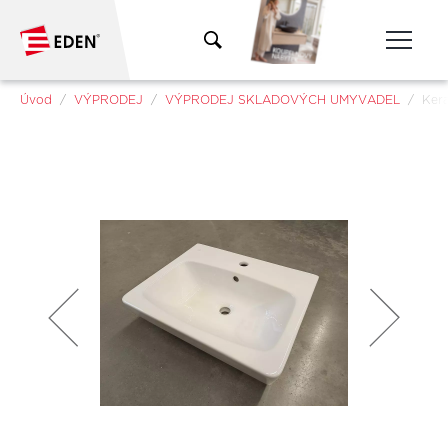
Přeskočit na hlavní obsah
Jsi tady:
Úvod
VÝPRODEJ
VÝPRODEJ SKLADOVÝCH UMYVADEL
Kera