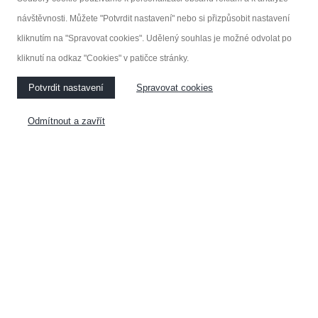
návštěvnosti. Můžete "Potvrdit nastavení" nebo si přizpůsobit nastavení
KUCHYNĚ
NÁBYTEK NA MÍRU
kliknutím na "Spravovat cookies". Udělený souhlas je možné odvolat po
kliknutí na odkaz "Cookies" v patičce stránky.
VESTAVĚNÉ SKŘÍNE
Potvrdit nastavení
Spravovat cookies
Odmítnout a zavřít