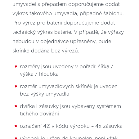
umyvadel s přepadem doporučujeme dodat
výkres takového umyvadla, případně šablonu.
Pro výřez pro baterii doporučujeme dodat
technický výkres baterie. V případě, že výřezy
nebudou v objednávce upřesněny, bude
skříňka dodána bez výřezů.
rozměry jsou uvedeny v pořadí: šířka /
výška / hloubka
rozměr umyvadlových skříněk je uveden
bez výšky umyvadla
dvířka i zásuvky jsou vybaveny systémem
tichého dovírání
označení 4Z v kódu výrobku – 4x zásuvka
výrobek je určen do koupelen, není však