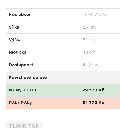
Kód zboží
FLD1274Zxy
Šířka
127 cm
Výška
52 cm
Hloubka
48 cm
Dostupnost
4 týdny
Povrchová úprava
Mx My
+
F1 F1
29 570 Kč
RALx RALy
34 770 Kč
FLUORIT UP