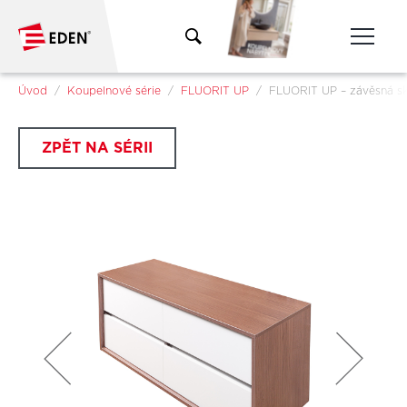
Přeskočit na hlavní obsah
Jsi tady:
Úvod
Koupelnové série
FLUORIT UP
FLUORIT UP – závěsná sk
ZPĚT NA SÉRII