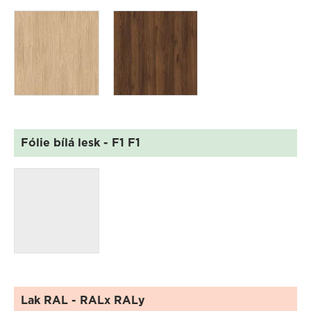
Fólie bílá lesk
- F1 F1
Lak RAL
- RALx RALy